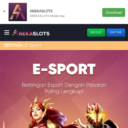
×
ANEKASLOTS
Download
ANEKASLOTS Mobile App
MASUK
DAFTAR
E-Sport
BERANDA